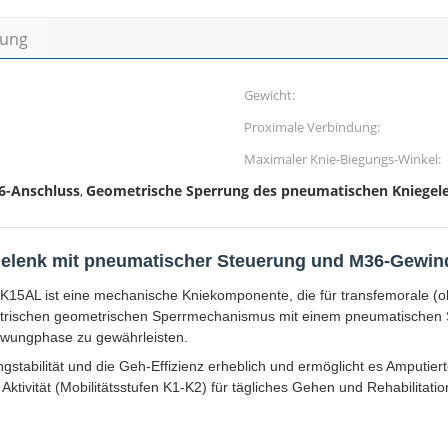
bung
Gewicht:
Proximale Verbindung:
Maximaler Knie-Biegungs-Winkel:
6-Anschluss
Geometrische Sperrung des pneumatischen Kniegel
,
gelenk mit pneumatischer Steuerung und M36-Gewi
K15AL ist eine mechanische Kniekomponente, die für transfemorale (o
lyzentrischen geometrischen Sperrmechanismus mit einem pneumatische
wungphase zu gewährleisten.
gstabilität und die Geh-Effizienz erheblich und ermöglicht es Amputier
 Aktivität (Mobilitätsstufen K1-K2) für tägliches Gehen und Rehabilita