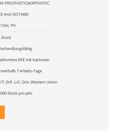
HK PROSTHETIC&ORTHOTIC
CE And ISO13485
K15AL-TH
5 Stück
Verhandlungsfähig
Geformtes EPE mit Kartonen
Innerhalb 7 Arbeits-Tage
/T, D/P, L/C, D/A, Western Union
000 Stück pro Jahr