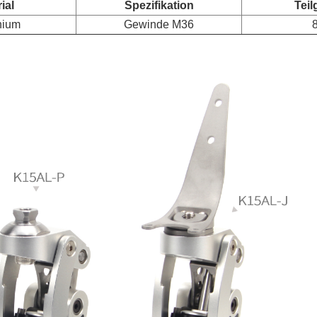
ial
Spezifikation
Teil
nium
Gewinde M36