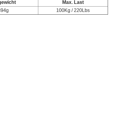
gewicht
Max. Last
894g
100Kg / 220Lbs