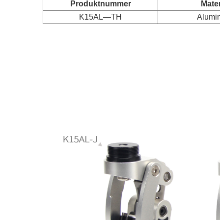
Produktnummer
Mater
K15AL—TH
Alumi