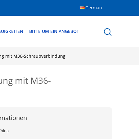
German
EUIGKEITEN
BITTE UM EIN ANGEBOT
ung mit M36-Schraubverbindung
ung mit M36-
rmationen
China