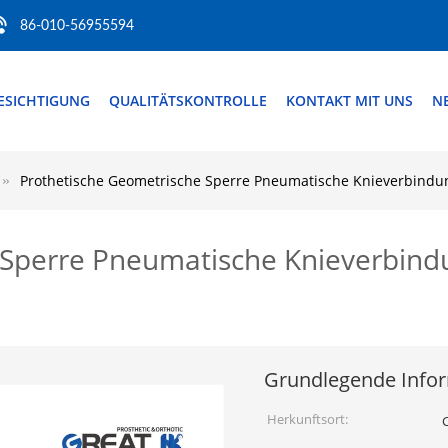
86-010-56955594
ESICHTIGUNG
QUALITÄTSKONTROLLE
KONTAKT MIT UNS
N
Prothetische Geometrische Sperre Pneumatische Knieverbind
 Sperre Pneumatische Knieverbind
Grundlegende Info
Herkunftsort: