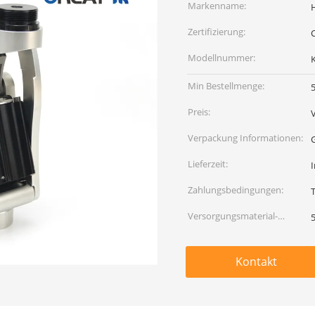
Markenname:
Zertifizierung:
Modellnummer:
Min Bestellmenge:
Preis:
Verpackung Informationen:
Lieferzeit:
Zahlungsbedingungen:
T
Versorgungsmaterial-
5
Fähigkeit:
Kontakt