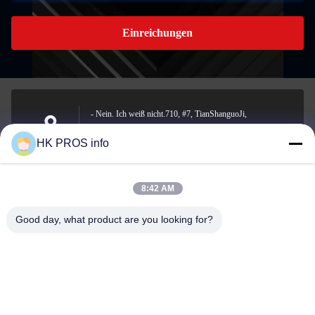
Einreichungen
- Nein. Ich weiß nicht.710, #7, TianShanguoJi,
Nein.151,Hua Da Straße, Wirtschaftsentwicklungsgebiet
Anschrift
HK PROS info
Yanjiao, Sanhe, Provinz
8:42 AM
info@chppros.com
Good day, what product are you looking for?
E-Mail-Adresse
0086-10-56955594
Telefon