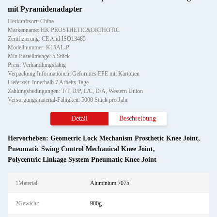
mit Pyramidenadapter
Herkunftsort: China
Markenname: HK PROSTHETIC&ORTHOTIC
Zertifizierung: CE And ISO13485
Modellnummer: K15AL-P
Min Bestellmenge: 5 Stück
Preis: Verhandlungsfähig
Verpackung Informationen: Geformtes EPE mit Kartonen
Lieferzeit: Innerhalb 7 Arbeits-Tage
Zahlungsbedingungen: T/T, D/P, L/C, D/A, Western Union
Versorgungsmaterial-Fähigkeit: 5000 Stück pro Jahr
Detail
Beschreibung
Hervorheben:
Geometric Lock Mechanism Prosthetic Knee Joint
,
Pneumatic Swing Control Mechanical Knee Joint
,
Polycentric Linkage System Pneumatic Knee Joint
1Material:
Aluminium 7075
2Gewicht:
900g