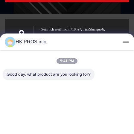
- Nein. Ich weiß nicht.710, #7, TianShanguoJi,
Nein.151,Hua Da Straße, Wirtschaftsentwicklungsgebiet
Anschrift
HK PROS info
Yanjiao, Sanhe, Provinz
5:41 PM
info@chppros.com
Good day, what product are you looking for?
E-Mail-Adresse
0086-10-56955594
Telefon