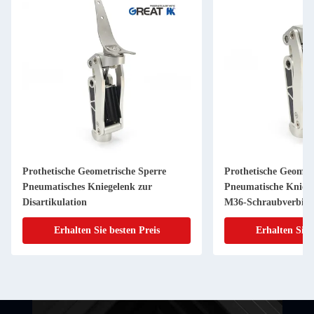
Prothetische Geometrische Sperre
Prothetische Geomet
Pneumatisches Kniegelenk zur
Pneumatische Kniev
Disartikulation
M36-Schraubverbin
Erhalten Sie besten Preis
Erhalten Sie 