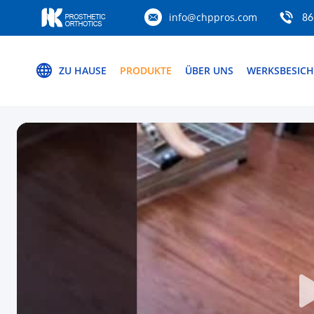
info@chppros.com
86
ZU HAUSE
PRODUKTE
ÜBER UNS
WERKSBESIC