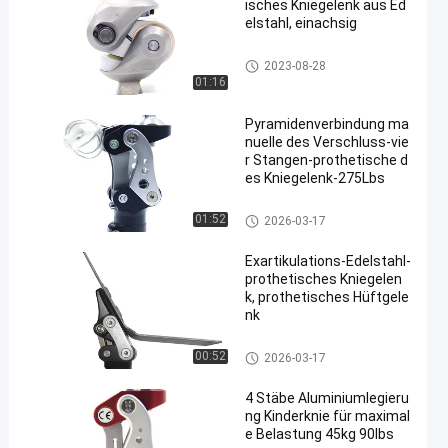
isches Kniegelenk aus Ed
elstahl, einachsig
Prothetisches Kniegelenk
2023-08-28
01:16
Pyramidenverbindung ma
nuelle des Verschluss-vie
r Stangen-prothetische d
es Kniegelenk-275Lbs
Prothetisches Kniegelenk
01:52
2026-03-17
Exartikulations-Edelstahl-
prothetisches Kniegelen
k, prothetisches Hüftgele
nk
Prothetisches Kniegelenk
00:52
2026-03-17
4 Stäbe Aluminiumlegieru
ng Kinderknie für maximal
e Belastung 45kg 90lbs