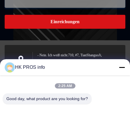
Einreichungen
- Nein. Ich weiß nicht.710, #7, TianShanguoJi,
Nein.151,Hua Da Straße, Wirtschaftsentwicklungsgebiet
Anschrift
HK PROS info
Yanjiao, Sanhe, Provinz
2:25 AM
info@chppros.com
Good day, what product are you looking for?
E-Mail-Adresse
0086-10-56955594