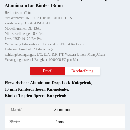
Aluminium für Kinder 13mm
Herkunftsort: China
Markenname: HK PROSTHETIC ORTHOTICS
Zertifizierung: CE And ISO13485
Modellnummer: DL-13AL
Min Bestellmenge: 10 Stück
Preis: USD 40~20 Per Pcs
Verpackung Informationen: Geformtes EPE mit Kartonen
Lieferzeit: Innerhalb 7 Arbeits-Tage
Zahlungsbedingungen: L/C, D/A, D/P, T/T, Western Union, MoneyGram
Versorgungsmaterial-Fähigkeit: 1000000 PC pro Jahr
Detail
Beschreibung
Hervorheben:
Aluminium Drop Lock Kniegelenk
,
13 mm Kinderorthosen Kniegelenke
,
Kinder-Tropfen-Sperre-Kniegelenk
1Material:
Aluminium
2Breite:
13 mm