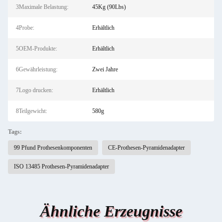
3Maximale Belastung:
45Kg (90Lbs)
4Probe:
Erhältlich
5OEM-Produkte:
Erhältlich
6Gewährleistung:
Zwei Jahre
7Logo drucken:
Erhältlich
8Teilgewicht:
580g
Tags:
99 Pfund Prothesenkomponenten
CE-Prothesen-Pyramidenadapter
ISO 13485 Prothesen-Pyramidenadapter
Ähnliche Erzeugnisse