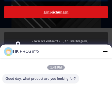
Einreichungen
- Nein. Ich weiß nicht.710, #7, TianShanguoJi,
Nein.151,Hua Da Straße, Wirtschaftsentwicklungsgebiet
Anschrift
HK PROS info
Yanjiao, Sanhe, Provinz
1:42 PM
info@chppros.com
Good day, what product are you looking for?
E-Mail-Adresse
0086-10-56955594
Telefon