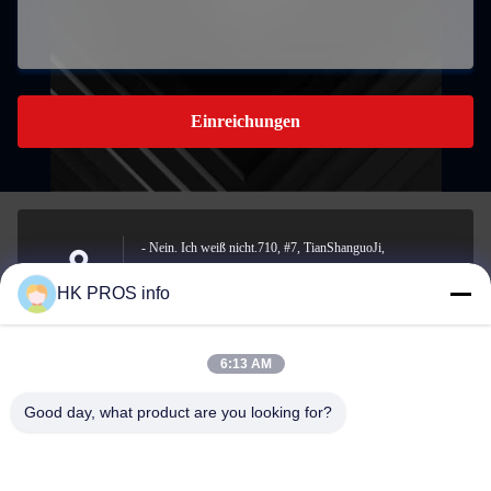
Einreichungen
- Nein. Ich weiß nicht.710, #7, TianShanguoJi,
Nein.151,Hua Da Straße, Wirtschaftsentwicklungsgebiet
Anschrift
HK PROS info
Yanjiao, Sanhe, Provinz
6:13 AM
info@chppros.com
Good day, what product are you looking for?
E-Mail-Adresse