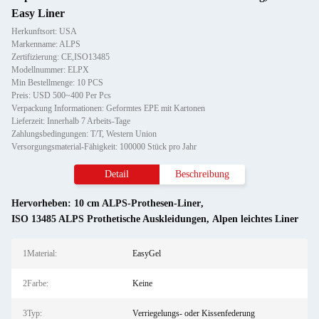
Easy Liner
Herkunftsort: USA
Markenname: ALPS
Zertifizierung: CE,ISO13485
Modellnummer: ELPX
Min Bestellmenge: 10 PCS
Preis: USD 500~400 Per Pcs
Verpackung Informationen: Geformtes EPE mit Kartonen
Lieferzeit: Innerhalb 7 Arbeits-Tage
Zahlungsbedingungen: T/T, Western Union
Versorgungsmaterial-Fähigkeit: 100000 Stück pro Jahr
Detail
Beschreibung
Hervorheben:
10 cm ALPS-Prothesen-Liner
,
ISO 13485 ALPS Prothetische Auskleidungen
,
Alpen leichtes Liner
1Material:
EasyGel
2Farbe:
Keine
3Typ:
Verriegelungs- oder Kissenfederung