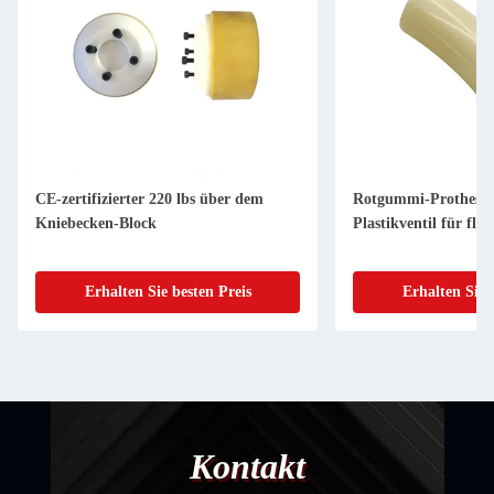
CE-zertifizierter 220 lbs über dem
Rotgummi-Prothesen
Kniebecken-Block
Plastikventil für fle
Erhalten Sie besten Preis
Erhalten Sie 
Kontakt