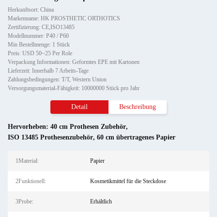
Herkunftsort: China
Markenname: HK PROSTHETIC ORTHOTICS
Zertifizierung: CE,ISO13485
Modellnummer: P40 / P60
Min Bestellmenge: 1 Stück
Preis: USD 50~25 Per Role
Verpackung Informationen: Geformtes EPE mit Kartonen
Lieferzeit: Innerhalb 7 Arbeits-Tage
Zahlungsbedingungen: T/T, Western Union
Versorgungsmaterial-Fähigkeit: 10000000 Stück pro Jahr
Detail
Beschreibung
Hervorheben:
40 cm Prothesen Zubehör
,
ISO 13485 Prothesenzubehör
,
60 cm übertragenes Papier
1Material:
Papier
2Funktionell:
Kosmetikmittel für die Steckdose
3Probe:
Erhältlich