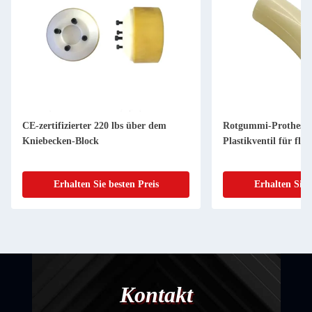
CE-zertifizierter 220 lbs über dem
Rotgummi-Prothesen
Kniebecken-Block
Plastikventil für fle
Erhalten Sie besten Preis
Erhalten Sie 
Kontakt