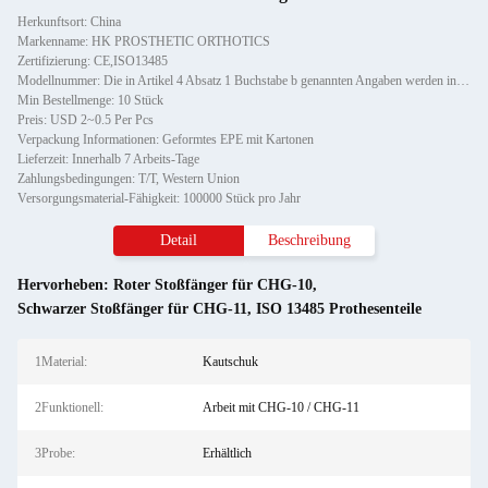
Herkunftsort: China
Markenname: HK PROSTHETIC ORTHOTICS
Zertifizierung: CE,ISO13485
Modellnummer: Die in Artikel 4 Absatz 1 Buchstabe b genannten Angaben werden in Anhang I der Verordnung (EU) Nr. 5
Min Bestellmenge: 10 Stück
Preis: USD 2~0.5 Per Pcs
Verpackung Informationen: Geformtes EPE mit Kartonen
Lieferzeit: Innerhalb 7 Arbeits-Tage
Zahlungsbedingungen: T/T, Western Union
Versorgungsmaterial-Fähigkeit: 100000 Stück pro Jahr
Detail
Beschreibung
Hervorheben:
Roter Stoßfänger für CHG-10
,
Schwarzer Stoßfänger für CHG-11
,
ISO 13485 Prothesenteile
1Material:
Kautschuk
2Funktionell:
Arbeit mit CHG-10 / CHG-11
3Probe:
Erhältlich