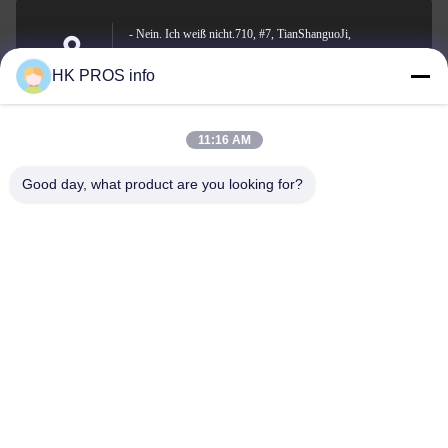
- Nein. Ich weiß nicht.710, #7, TianShanguoJi,
Nein.151,Hua Da Straße, Wirtschaftsentwicklungsgebiet
Anschrift
HK PROS info
Yanjiao, Sanhe, Provinz
11:16 AM
info@chppros.com
Good day, what product are you looking for?
E-Mail-Adresse
0086-10-56955594
Telefon
HUAKANG TRADING LIMITED