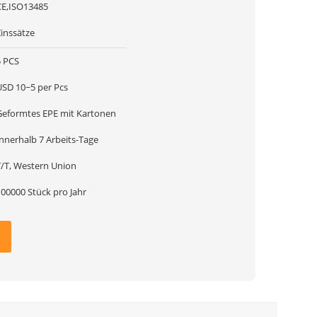
CE,ISO13485
Zinssätze
5 PCS
USD 10~5 per Pcs
Geformtes EPE mit Kartonen
Innerhalb 7 Arbeits-Tage
T/T, Western Union
100000 Stück pro Jahr