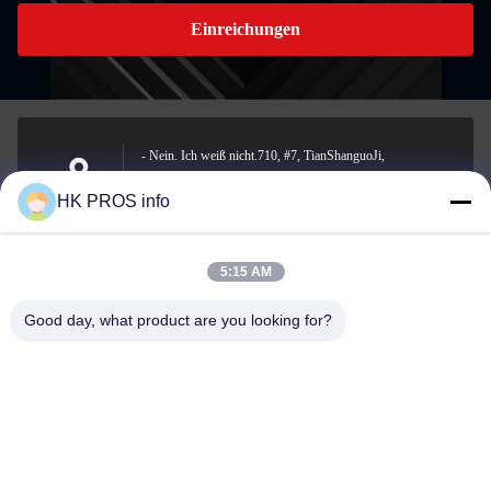
Einreichungen
- Nein. Ich weiß nicht.710, #7, TianShanguoJi,
Nein.151,Hua Da Straße, Wirtschaftsentwicklungsgebiet
Anschrift
HK PROS info
Yanjiao, Sanhe, Provinz
5:15 AM
info@chppros.com
Good day, what product are you looking for?
E-Mail-Adresse
0086-10-56955594
Telefon