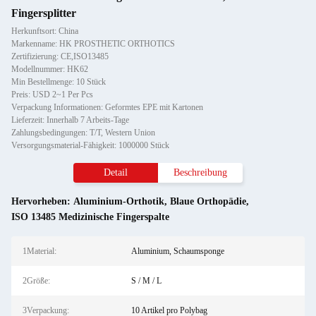
Fingersplitter
Herkunftsort: China
Markenname: HK PROSTHETIC ORTHOTICS
Zertifizierung: CE,ISO13485
Modellnummer: HK62
Min Bestellmenge: 10 Stück
Preis: USD 2~1 Per Pcs
Verpackung Informationen: Geformtes EPE mit Kartonen
Lieferzeit: Innerhalb 7 Arbeits-Tage
Zahlungsbedingungen: T/T, Western Union
Versorgungsmaterial-Fähigkeit: 1000000 Stück
Detail
Beschreibung
Hervorheben:
Aluminium-Orthotik
,
Blaue Orthopädie
,
ISO 13485 Medizinische Fingerspalte
1Material:
Aluminium, Schaumsponge
2Größe:
S / M / L
3Verpackung:
10 Artikel pro Polybag