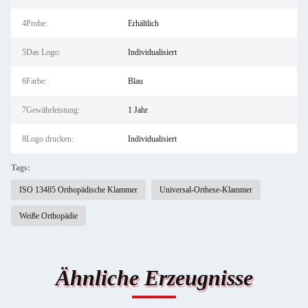
4Probe:
Erhältlich
5Das Logo:
Individualisiert
6Farbe:
Blau
7Gewährleistung:
1 Jahr
8Logo drucken:
Individualisiert
Tags:
ISO 13485 Orthopädische Klammer
Universal-Orthese-Klammer
Weiße Orthopädie
Ähnliche Erzeugnisse