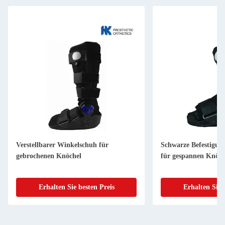
Verstellbarer Winkelschuh für
Schwarze Befestigun
gebrochenen Knöchel
für gespannen Knöch
Erhalten Sie besten Preis
Erhalten Sie 