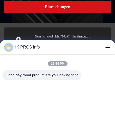
Einreichungen
- Nein. Ich weiß nicht.710, #7, TianShanguoJi,
Nein.151,Hua Da Straße, Wirtschaftsentwicklungsgebiet
Anschrift
HK PROS info
Yanjiao, Sanhe, Provinz
12:54 PM
info@chppros.com
Good day, what product are you looking for?
E-Mail-Adresse
0086-10-56955594
Telefon