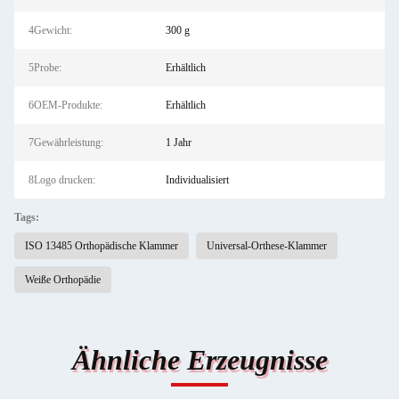
4Gewicht:
300 g
5Probe:
Erhältlich
6OEM-Produkte:
Erhältlich
7Gewährleistung:
1 Jahr
8Logo drucken:
Individualisiert
Tags:
ISO 13485 Orthopädische Klammer
Universal-Orthese-Klammer
Weiße Orthopädie
Ähnliche Erzeugnisse