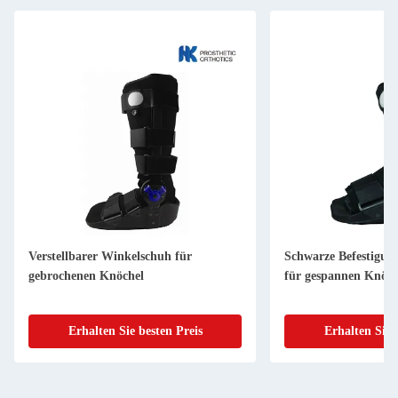
Verstellbarer Winkelschuh für
Schwarze Befestigun
gebrochenen Knöchel
für gespannen Knöch
Erhalten Sie besten Preis
Erhalten Sie 