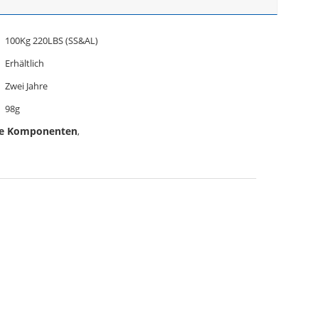
100Kg 220LBS (SS&AL)
Erhältlich
Zwei Jahre
98g
he Komponenten
,