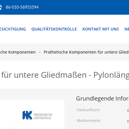
86-010-56955594
ESICHTIGUNG
QUALITÄTSKONTROLLE
KONTAKT MIT UNS
N
ische Komponenten
Prothetische Komponenten für untere Glie
für untere Gliedmaßen - Pylonlän
Grundlegende Info
Herkunftsort:
Markenname: