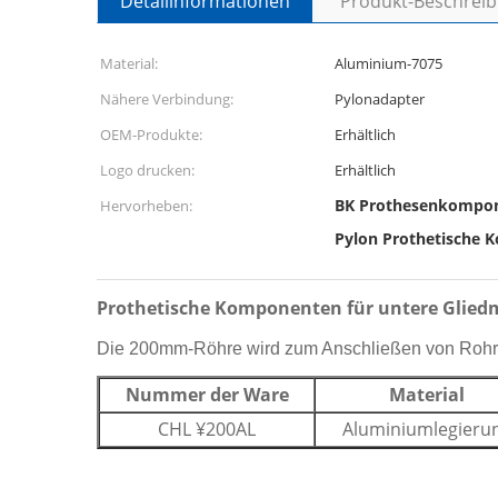
Detailinformationen
Produkt-Beschrei
Material:
Aluminium-7075
Nähere Verbindung:
Pylonadapter
OEM-Produkte:
Erhältlich
Logo drucken:
Erhältlich
BK Prothesenkompon
Hervorheben:
Pylon Prothetische 
Prothetische Komponenten für untere Glied
Die 200mm-Röhre wird zum Anschließen von Rohr
Nummer der Ware
Material
CHL ¥200AL
Aluminiumlegieru