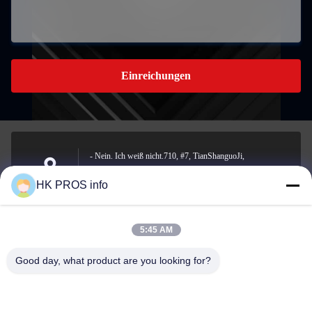
Einreichungen
- Nein. Ich weiß nicht.710, #7, TianShanguoJi,
Nein.151,Hua Da Straße, Wirtschaftsentwicklungsgebiet
Anschrift
HK PROS info
Yanjiao, Sanhe, Provinz
5:45 AM
info@chppros.com
Good day, what product are you looking for?
E-Mail-Adresse