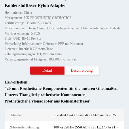
Kohlenstofffaser Pylon Adapter
Herkunftsort: China
Markenname: HK PROSTHETIC ORTHOTICS
Zertifizierung: CE And ISO13485
Modellnummer: Die in Absatz 1 Buchstabe a genannten Daten werden in der Liste der Daten gespeichert.
Min Bestellmenge: 5 PCS
Preis: USD 48~15 Per Pcs
Verpackung Informationen: Geformtes EPE mit Kartonen
Lieferzeit: Innerhalb 7 Arbeits-Tage
Zahlungsbedingungen: T/T, Western Union
Versorgungsmaterial-Fähigkeit: 1000000 PC pro Jahr
Detail
Beschreibung
Hervorheben:
420 mm Prothetische Komponenten für die unteren Gliedmaßen
,
Unteres Titanglied-prothetische Komponenten
,
Prothetischer Pylonadapter aus Kohlenstofffaser
1Material:
Edelstahl 17-4 / Titan GR5 / Aluminium 7075
2Maximale Belastung:
100 kg 220 lbs (SS&AL) / 125 kg 275 lbs (Ti)